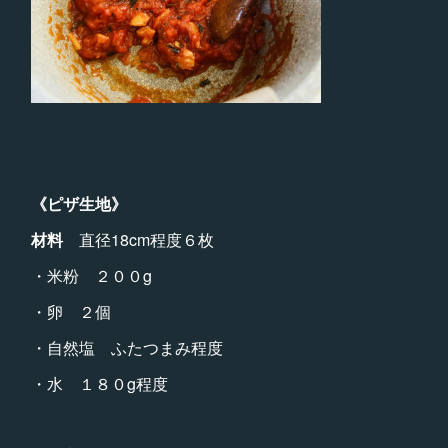
《ピザ生地》
材料
直径18cm程度６枚
・米粉 ２００g
・卵 ２個
・自然塩 ふたつまみ程度
・水 １８０g程度