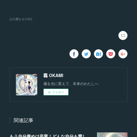
心の豊かさ
(
120
)
龗 OKAMI
傷を光に変えて、本来のわたしへ
フォロー
関連記事
もう自分責めは卒業！どんな自分も愛して、理想の未来を叶える魔法の言葉