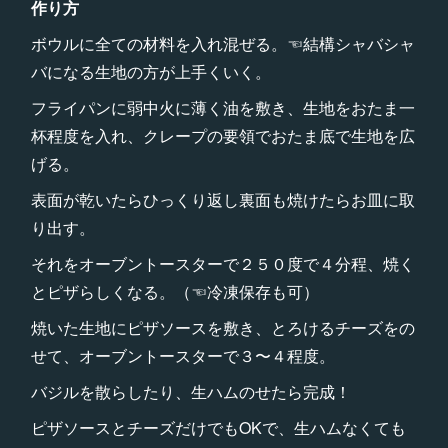
作り方
ボウルに全ての材料を入れ混ぜる。☜結構シャバシャ
バになる生地の方が上手くいく。
フライパンに弱中火に薄く油を敷き、生地をおたま一
杯程度を入れ、クレープの要領でおたま底で生地を広
げる。
表面が乾いたらひっくり返し裏面も焼けたらお皿に取
り出す。
それをオーブントースターで２５０度で４分程、焼く
とピザらしくなる。（☜冷凍保存も可）
焼いた生地にピザソースを敷き、とろけるチーズをの
せて、オーブントースターで３〜４程度。
バジルを散らしたり、生ハムのせたら完成！
ピザソースとチーズだけでもOKで、生ハムなくても