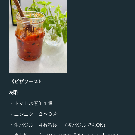
《ピザソース》
材料
・トマト水煮缶１個
・ニンニク ２〜３片
・生バジル ４枚程度 （塩バジルでもOK）