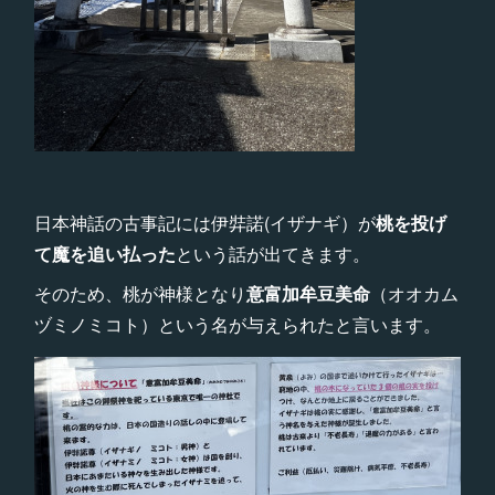
日本神話の古事記には伊弉諾(イザナギ）が
桃を投げ
て魔を追い払った
という話が出てきます。
そのため、桃が神様となり
意富加牟豆美命
（オオカム
ヅミノミコト）という名が与えられたと言います。