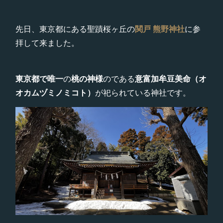
先日、東京都にある聖蹟桜ヶ丘の
関戸 熊野神社
に参
拝して来ました。
東京都で唯一
の
桃の神様
のである
意富加牟豆美命（オ
オカムヅミノミコト）
が祀られている神社です。