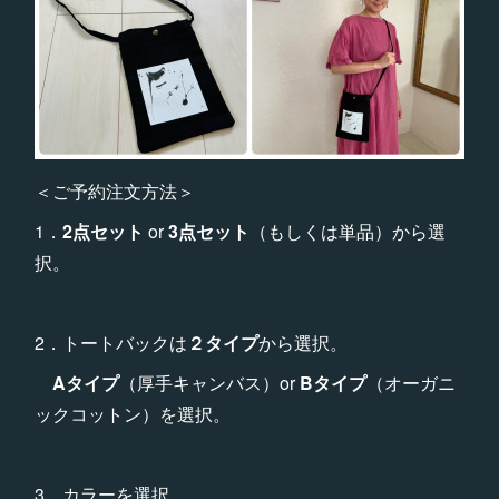
＜ご予約注文方法＞
1．
2点セット
or
3点セット
（もしくは単品）から選
択。
2．トートバックは
２タイプ
から選択。
Aタイプ
（厚手キャンバス）or
Bタイプ
（オーガニ
ックコットン）を選択。
3．カラーを選択。