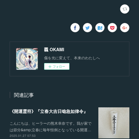
龗 OKAMI
傷を光に変えて、本来のわたしへ
フォロー
関連記事
《開運霊符》『立春大吉日喼急如律令』
こんにちは、ヒーラーの熊木幸奈です。我が家で
は節分&amp;立春に毎年恒例となっている開運…
2025.01.27 07:53