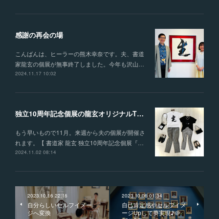
感謝の再会の場
こんばんは、ヒーラーの熊木幸奈です。夫、書道
家龍玄の個展が無事終了しました。今年も沢山…
2024.11.17 10:02
独立10周年記念個展の龍玄オリジナルTシャツ（3種類）を販売
もう早いもので11月。来週から夫の個展が開催さ
れます。【 書道家 龍玄 独立10周年記念個展『…
2024.11.02 08:14
2023.10.16 22:16
2023.10.06 01:34
自分らしいセルフイメー
自己肯定感やセルフイメ
ジへ変換
ージUpして夢実現♪＠