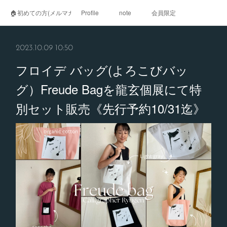
🏠初めての方(メルマガ登録)
Profile
note
会員限定
2023.10.09 10:50
フロイデ バッグ(よろこびバッ
グ）Freude Bagを龍玄個展にて特
別セット販売《先行予約10/31迄》