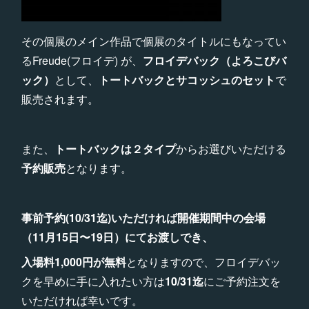
その個展のメイン作品で個展のタイトルにもなってい
るFreude(フロイデ) が、
フロイデバック（よろこびバ
ック）
として、
トートバックとサコッシュのセット
で
販売されます。
また、
トートバックは２タイプ
からお選びいただける
予約販売
となります。
事前予約(10/31迄)いただければ開催期間中の会場
（11月15日〜19日）にてお渡しでき、
入場料1,000円が無料
となりますので、フロイデバッ
クを早めに手に入れたい方は
10/31迄
にご予約注文を
いただければ幸いです。