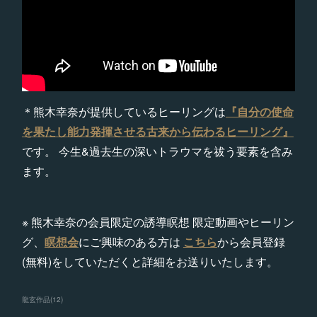
＊熊木幸奈が提供しているヒーリングは
『自分の使命
を果たし能力発揮させる古来から伝わるヒーリング』
です。 今生&過去生の深いトラウマを祓う要素を含み
ます。
※ 熊木幸奈の会員限定の誘導瞑想 限定動画やヒーリン
グ、
瞑想会
にご興味のある方は
こちら
から会員登録
(無料)をしていただくと詳細をお送りいたします。
龍玄作品
(
12
)