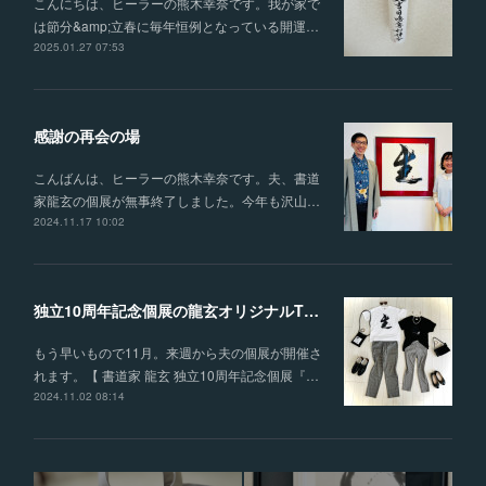
こんにちは、ヒーラーの熊木幸奈です。我が家で
は節分&amp;立春に毎年恒例となっている開運…
2025.01.27 07:53
感謝の再会の場
こんばんは、ヒーラーの熊木幸奈です。夫、書道
家龍玄の個展が無事終了しました。今年も沢山…
2024.11.17 10:02
独立10周年記念個展の龍玄オリジナルTシャツ（3種類）を販売
もう早いもので11月。来週から夫の個展が開催さ
れます。【 書道家 龍玄 独立10周年記念個展『…
2024.11.02 08:14