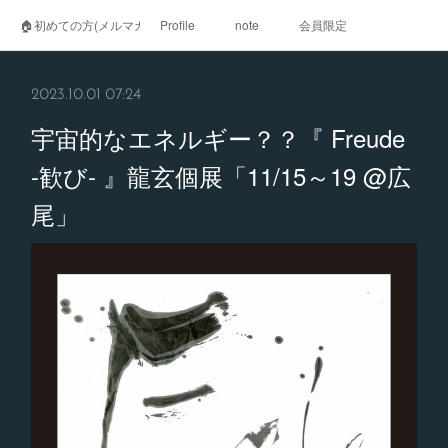
🏠初めての方(メルマガ登録)
Profile
note
会員限定
2023.10.01 07:24
宇宙的なエネルギー？？『 Freude
-歓び- 』龍玄個展「11/15～19 @広
尾」