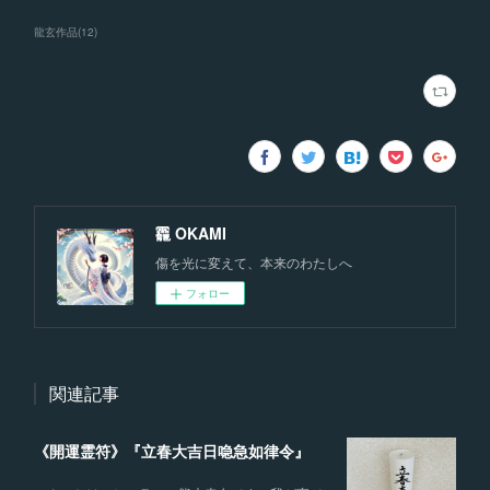
龍玄作品
(
12
)
龗 OKAMI
傷を光に変えて、本来のわたしへ
フォロー
関連記事
《開運霊符》『立春大吉日喼急如律令』