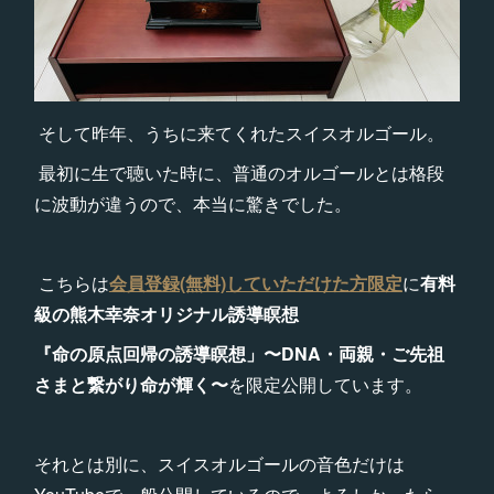
そして昨年、うちに来てくれたスイスオルゴール。
最初に生で聴いた時に、普通のオルゴールとは格段
に波動が違うので、本当に驚きでした。
こちらは
会員登録(無料)していただけた方限定
に
有料
級の熊木幸奈オリジナル誘導瞑想
『命の原点回帰の誘導瞑想」〜DNA・両親・ご先祖
さまと繋がり命が輝く〜
を限定公開しています。
それとは別に、スイスオルゴールの音色だけは