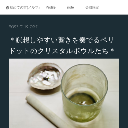
🏠初めての方(メルマガ登録)
Profile
note
会員限定
2023.01.19 09:11
＊瞑想しやすい響きを奏でるペリ
ドットのクリスタルボウルたち＊