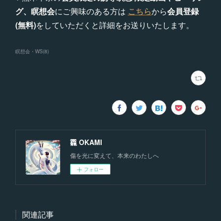
グ、瞑想会
にご興味のある方は
こちら
から
会員登録
(無料)
をしていただくと詳細をお送りいたします。
瞑想会・WS
(
8
)
龗 OKAMI
傷を光に変えて、本来のわたしへ
フォロー
関連記事