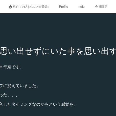
🏠初めての方(メルマガ登録)
Profile
note
会員限定
思い出せずにいた事を思い出
木幸奈です。
ブに捉えていました。
った、、、
入したタイミングなのかもという感覚を。