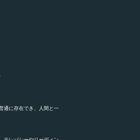
。
普通に存在でき、人間と一
、テレパシーやリーディン