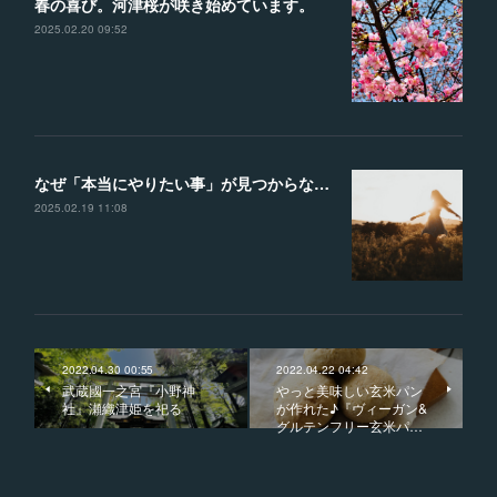
春の喜び。河津桜が咲き始めています。
2025.02.20 09:52
なぜ「本当にやりたい事」が見つからないのか？？見つけるための４つのヒント
2025.02.19 11:08
2022.04.30 00:55
2022.04.22 04:42
武蔵國一之宮『小野神
やっと美味しい玄米パン
社』瀬織津姫を祀る
が作れた♪『ヴィーガン&
グルテンフリー玄米パ…