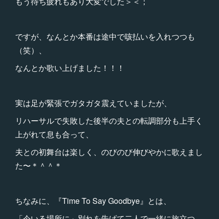
もう待ち疲れもあり大変でした＞＜；
ですが、なんとか本番は途中で咳払いを入れつつも
（笑）、
なんとか歌い上げました！！！
実は足が緊張でガタガタ震えていましたが、
リハーサルで失敗した後半の夫との転調部分も上手く
上がれて息も合って、
夫との初舞台は楽しく、のびのび伸びやかに歌えまし
た〜＊＾＾＊
ちなみに、『Time To Say Goodbye』とは、
「今いる場所に」別れを告げて二人で一緒に旅立つ