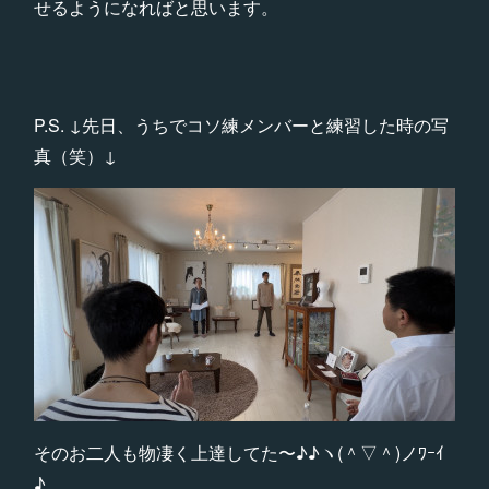
せるようになればと思います。
P.S. ↓先日、うちでコソ練メンバーと練習した時の写
真（笑）↓
そのお二人も物凄く上達してた〜♪♪ヽ(＾▽＾)ノﾜｰｲ
♪