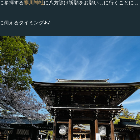
に参拝する
寒川神社
に八方除け祈願をお願いしに行くことにし
に伺えるタイミング♪♪