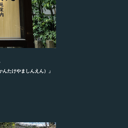
。
かんたけやましんえん）」