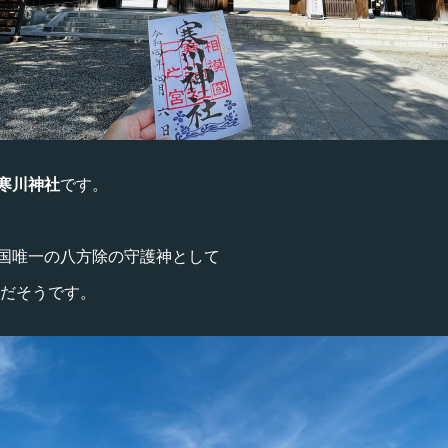
寒川神社
です。
国唯一の八方除の守護神として
社だそうです。