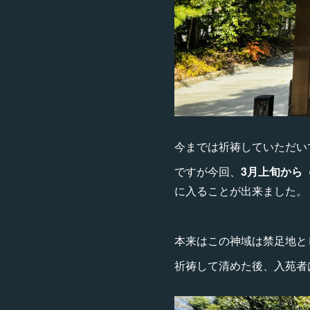
今までは祈祷していただい
ですが今回、
3月上旬から（
に入ることが出来ました。
本来はこの神域は禁足地と
祈祷して清めた後、入苑者