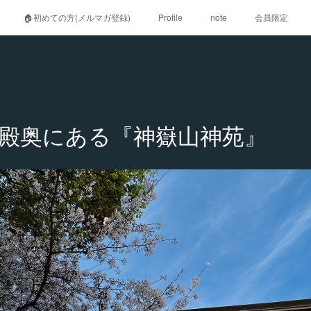
🏠初めての方(メルマガ登録)
Profile
note
会員限定
殿奥にある『神嶽山神苑』