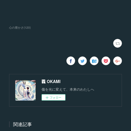
心の豊かさ
(
120
)
龗 OKAMI
傷を光に変えて、本来のわたしへ
フォロー
関連記事