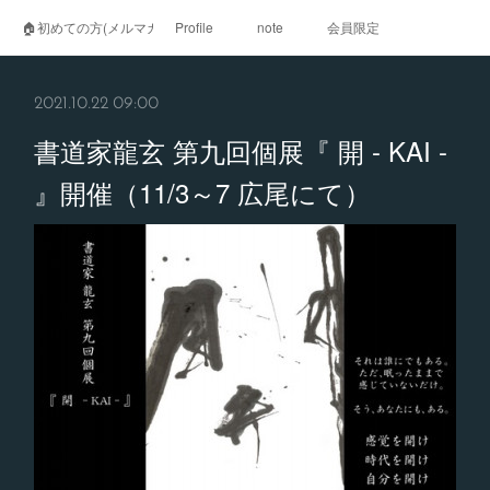
🏠初めての方(メルマガ登録)
Profile
note
会員限定
2021.10.22 09:00
書道家龍玄 第九回個展『 開 - KAI -
』開催（11/3～7 広尾にて）