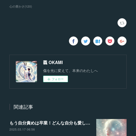
心の豊かさ
(
120
)
龗 OKAMI
傷を光に変えて、本来のわたしへ
フォロー
関連記事
もう自分責めは卒業！どんな自分も愛して、理想の未来を叶える魔法の言葉
2025.03.17 06:56