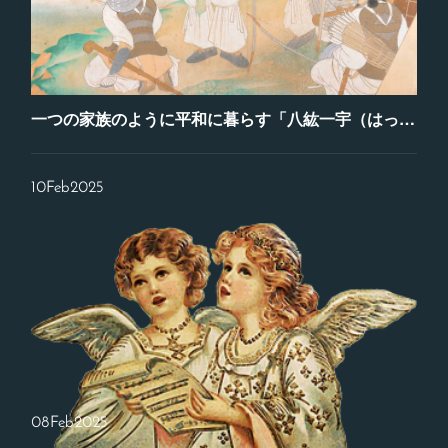
一つの家族のように平和に暮らす「八紘一宇（はっこういちう）」
10
Feb
2025
08
Feb
2025