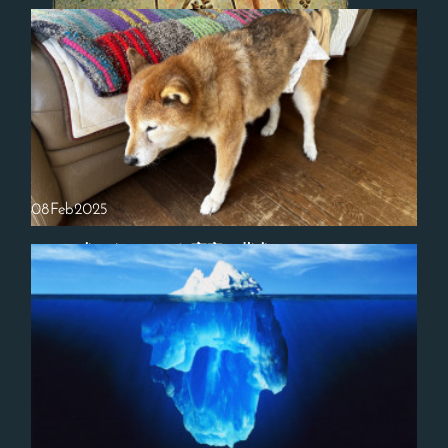
本来の自分が現れるように呼吸筋を鍛える
こんにちは、ヒーラーの熊木幸奈です。先日、月一の所属している合唱
団の練習MTGがありました。今年の後半に国内公演が決定しました。近
くなったらまたお伝えしますね＾＾私が大好きな神様たちの集まる場…
08
Feb
2025
オムツ犬になっていた実家の柴犬チロちゃん
こんにちは、ヒーラーの熊木幸奈です。久々、都内の実家に行きまし
た。柴犬チロちゃんが随分、老犬となっていました。オムツをして、耳
も目も悪そうで。。。