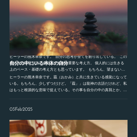
何かや誰かのせいにすると自分は無力になってしまう
ヒーラーの熊木幸奈です。 自分の思考が全てを創り出している。 この
自分の中にいる本体の自分
考え方は自分を楽にする上でも相当重要な考え方。 個人的には生きる
上のベース・基礎の考え方とも思っています。 もちろん、望まない…
ヒーラーの熊木幸奈です。龗（おかみ）と共に生きている感覚になって
いる。もちろん、少しずつだけど。「龗」」は龍神の古語だけれど、私
はもっと根源的な意味で捉えている。その事を自分の中の真我とか、…
03
Feb
2025