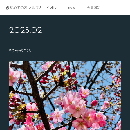
🏠初めての方(メルマガ登録)
Profile
note
会員限定
2025
.
02
20
Feb
2025