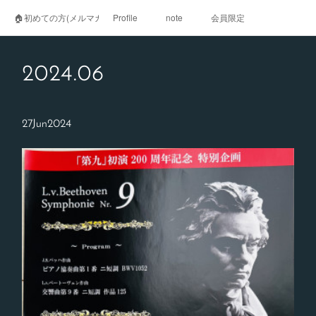
🏠初めての方(メルマガ登録)
Profile
note
会員限定
2024
.
06
27
Jun
2024