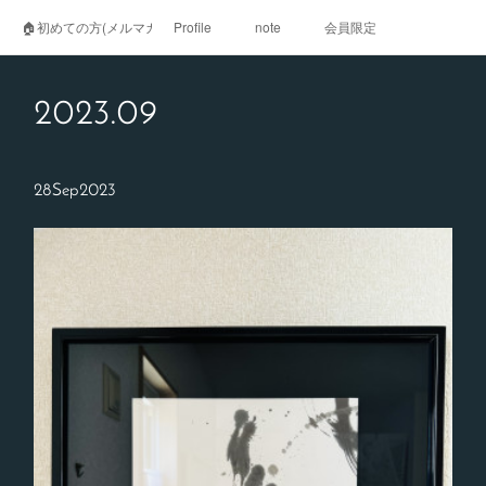
🏠初めての方(メルマガ登録)
Profile
note
会員限定
2023
.
09
28
Sep
2023