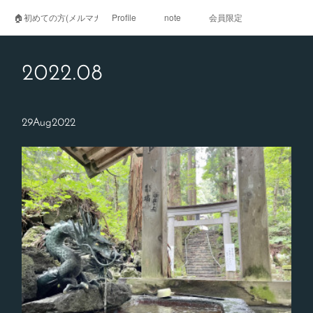
🏠初めての方(メルマガ登録)
Profile
note
会員限定
2022
.
08
29
Aug
2022