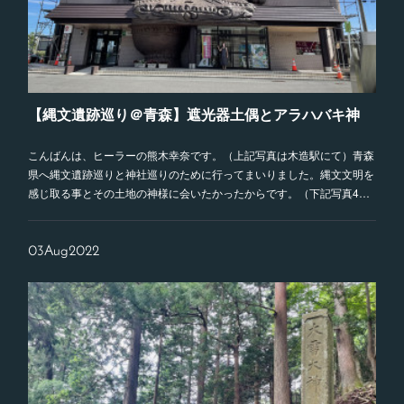
【縄文遺跡巡り＠青森】遮光器土偶とアラハバキ神
こんばんは、ヒーラーの熊木幸奈です。（上記写真は木造駅にて）青森
県へ縄文遺跡巡りと神社巡りのために行ってまいりました。縄文文明を
感じ取る事とその土地の神様に会いたかったからです。（下記写真4…
03
Aug
2022