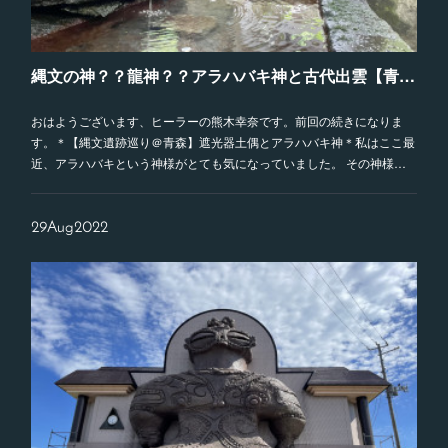
縄文の神？？龍神？？アラハバキ神と古代出雲【青森神社巡り】
おはようございます、ヒーラーの熊木幸奈です。前回の続きになりま
す。＊【縄文遺跡巡り＠青森】遮光器土偶とアラハバキ神＊私はここ最
近、アラハバキという神様がとても気になっていました。 その神様…
29
Aug
2022