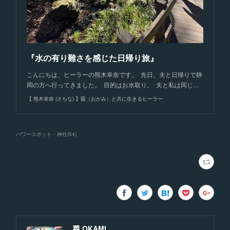
『水の有り難さを感じた日帰り旅』
こんにちは、ヒーラーの熊木幸奈です。 先日、夫と日帰りで静
岡の方へ行ってきました。 目的はお水取り。 夫と私は同じ…
【 熊木幸奈 (さちな) 】龗（おかみ）と共に生きるヒーラー
パワースポット・神社
(
54
)
龗 OKAMI