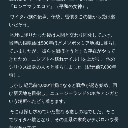
『ロンゴマラエロア』（平和の女神）。
ワイタハ族の伝承、伝統、習慣をこの龍から受け継
いだそう。
地球に降りたった後は人間と交わり同化していき、
当時の銀龍族は500年ほどメソポタミア地域に暮らし
ていましたが、 彼らを滅ぼそうとする存在がやって
きたため、エジプトへ逃れナイル川を上がり、 他の
シリウス出身の人々と暮らしました（紀元前7,000年
頃）。
しかし 紀元前4,000年頃になると戦争が起き始め、再
び新天地を目指し、ニュージーランドのホキアンガと
いう場所へたどり着きます。
そこは探し求めていた聖なる癒しの地でした。そこ
でワイタハ族となり、その直系の末裔がテポロハウ長
老だそうです。