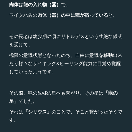
肉体は龍の入れ物（器）
で、
ワイタハ族の
肉体（器
）の中に龍が宿っている
と。
その長老は幼少期の頃にリトルデスという壮絶な儀式
を受けて、
極限の意識状態となったのち、自由に意識を移動出来
たり様々なサイキック&ヒーリング能力に目覚め覚醒
していったようです。
その際、魂の故郷の星へも繋がり、その星は
「龍の
星」
でした。
それは
「シリウス」
のことで、そこと繋がったそうで
す。