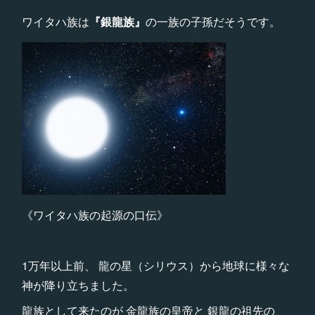
ワイタハ族は
『銀龍族』
の一族の子孫だそうです。
《ワイタハ族の起源の口伝》
1万年以上前、 龍の星（シリウス）から地球に様々な
神が降り立ちました。
龍族として来たのが 金龍族の皇帝と 銀龍の祖先の