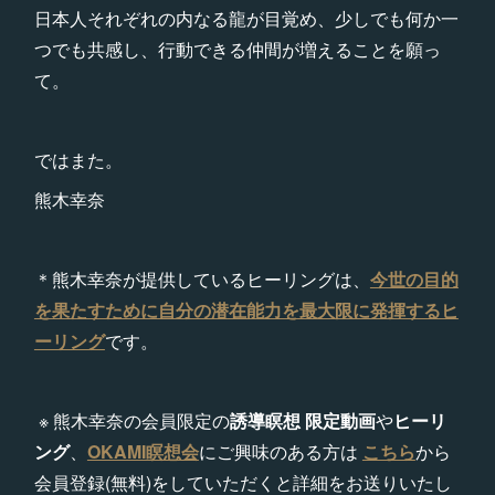
日本人それぞれの内なる龍が目覚め、少しでも何か一
つでも共感し、行動できる仲間が増えることを願っ
て。
ではまた。
熊木幸奈
＊熊木幸奈が提供しているヒーリングは、
今世の目的
を果たすために自分の潜在能力を最大限に発揮するヒ
ーリング
です。
※ 熊木幸奈の会員限定の
誘導瞑想 限定動画
や
ヒーリ
ング
、
OKAMI瞑想会
にご興味のある方は
こちら
から
会員登録(無料)をしていただくと詳細をお送りいたし