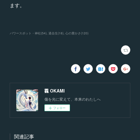
ます。
パワースポット・神社
(
54
)
過去生
(
18
)
心の豊かさ
(
120
)
龗 OKAMI
傷を光に変えて、本来のわたしへ
フォロー
関連記事