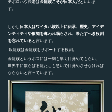
テポロハウ長老は
金龍族こそが日本人だ
といいま
す。
しかし
日本人はワイタハ族以上に伝承、歴史、アイデ
ンティティや叡知を奪われ眠らされ、果たすべき役割
を忘れている
と言います。
銀龍族は金龍族をサポートする役割。
金龍族というボスには一刻も早く目覚めてもらい、
世界中に散らばる龍たちも急いで目覚めさせなければ
ならないと言っています。